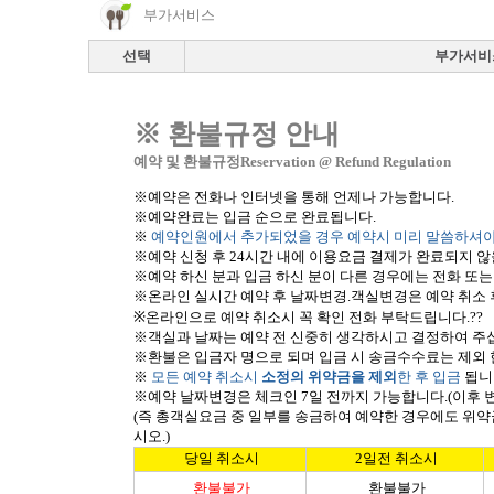
부가서비스
선택
부가서비
※ 환불규정 안내
예약 및 환불규정
Reservation @ Refund Regulation
※예약은 전화나 인터넷을 통해 언제나 가능합니다
.
※
예약완료는 입금 순으로 완료됩니다
.
※
예약인원에서 추가되었을 경우 예약시 미리 말씀하셔
※
예약 신청 후
24
시간 내에 이용요금 결제가 완료되지 않
※
예약 하신 분과 입금 하신 분이 다른 경우에는 전화 또
※
온라인 실시간 예약 후 날짜변경
.
객실변경은 예약 취소 
※
온라인으로 예약 취소시 꼭 확인 전화 부탁드립니다.?
?
※
객실과 날짜는 예약 전 신중히 생각하시고 결정하여 주
※
환불은
입금자
명으로 되며 입금 시 송금수수료는 제외 
※
모든 예약 취소시
소정의 위약금을 제외
한 후 입금
됩니
※
예약 날짜변경은 체크인
7
일 전까지 가능합니다
.(
이후 
(즉 총객실요금 중 일부를 송금하여 예약한 경우에도 위
시오.)
당일 취소시
2일전 취소시
환불불가
환불불가