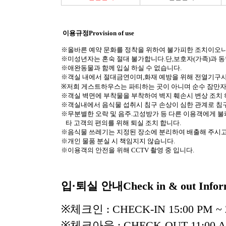
이용규정
Provision of use
※
올바른 예약 문화를 정착을 위하여 불가피한 조치이오
※
미성년자는 혼숙 절대 불가합니다
.
단
,
보호자
(
가족
)
과 
※
애완동물과 함께 입실 하실 수 없습니다
.
※
객실 내에서 절대금연이며
,
화재 예방을 위해 전열기구
※
저희 게스트하우스는 파티하는 곳이 아니며 순수 잠만자
※객실 벽면에 부착물을 부착하여 벽지 훼손시 변상 조치 
※
객실내에서 음식물 섭취시 침구 손상이 심한 관계로 침
※
무분별한 오락 및 음주
.
고성방가 등 다른 이용객에게 불
타 고객의 편의를 위해 퇴실 조치 합니다.
※
음식물 쓰레기는 지정된 장소에 분리하여 배출해 주시
※
개인 물품 분실 시 책임지지 않습니다
.
※
이용객의 안전을 위해
CCTV
촬영 중 입니다
.
입
·
퇴실 안내
Check in & out Infor
※
체크인
: CHECK-IN 15:00 PM ~ 
※
체크아웃
: CHECK-OUT 11:00 