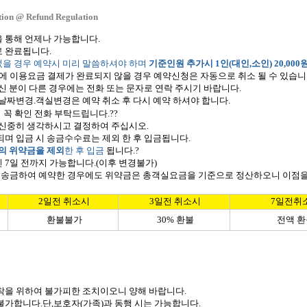
tion @ Refund Regulation
 통해 언제나 가능합니다
.
로 완료됩니다
.
을 경우 예약시 미리 말씀하셔야 하며
기준인원 추가시 1인(대인,소인) 20,000
에 이용요금 결제가 완료되지 않을 경우 예약신청은 자동으로 취소 될 수 있습
하신 분이 다른 경우에는 전화 또는 문자로 연락 주시기 바랍니다
.
 날짜변경
.
객실변경은 예약 취소 후 다시 예약 하셔야 합니다
.
 꼭 확인 전화 부탁드립니다.?
?
 신중히 생각하시고 결정하여 주십시오
.
되며 입금 시 송금수수료는 제외 한 후 입금됩니다
.
의 위약금을 제외
한 후 입금
됩니다.?
인
7
일 전까지 가능합니다
.(
이후 변경불가
)
를 송금하여 예약한 경우에도 위약금은 총객실요금을 기준으로 정산하오니 이점을
2일전 취소시
3일전 취소시
7일전취
환불불가
30% 환불
전액 환
착을 위하여 불가피한 조치이오니 양해 바랍니다
.
 불가합니다
.
단
,
보호자
(
가족
)
과 동행 시는 가능합니다
.