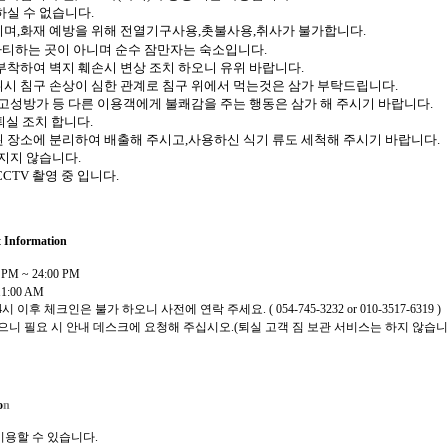
하실 수 없습니다
.
이며
,
화재 예방을 위해 전열기구사용
,촛불사용,
취사가 불가합니다.
티하는 곳이 아니며 순수 잠만자는 숙소입니다.
부착하여 벽지 훼손시 변상 조치 하오니 유위 바랍니다.
시 침구 손상이 심한 관계로 침구 위에서 먹는것은 삼가 부탁드립니다.
고성방가 등 다른 이용객에게 불쾌감을 주는 행동은 삼가 해 주시기 바랍니다
.
실 조치 합니다.
 장소에 분리하여 배출해 주시고
,
사용하신 식기 류도 세척해 주시기 바랍니다
.
임지지 않습니다
.
CCTV
촬영 중 입니다
.
t Information
 PM ~ 24:00 PM
1:00 AM
4
시 이후 체크인은 불가 하오니 사전에 연락 주세요
. ( 054-745-3232 or 010-3517-6319 )
으니 필요 시 안내 데스크에 요청해 주십시오
.(퇴실 고객 짐 보관 서비스는 하지 않습니
o
n
용할 수 있습니다.