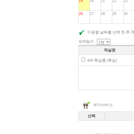
19
20
21
22
23
26
27
28
29
30
이용할 날짜를 선택 한 후 
숙박일수 :
객실명
406 특실룸 [특실]
부가서비스
선택