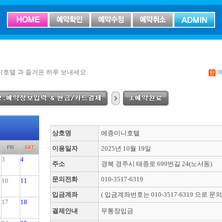
호텔 과 즐거운 하루 보내세요.
상호명
메종미니호텔
이용일자
2025년 10월 19일
3
4
주소
경북 경주시 태종로 699번길 24(노서동)
문의전화
010-3517-6319
10
11
입금계좌
( 입금계좌번호는 010-3517-6319 으로 문
17
18
결제안내
무통장입금