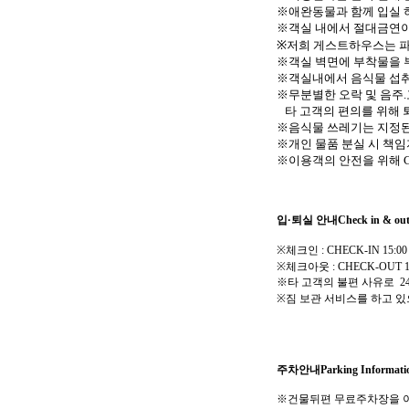
※
애완동물과 함께 입실 
※
객실 내에서 절대금연
※
저희 게스트하우스는 파
※객실 벽면에 부착물을 
※
객실내에서 음식물 섭취
※
무분별한 오락 및 음주
.
타 고객의 편의를 위해 퇴
※
음식물 쓰레기는 지정된
※
개인 물품 분실 시 책
※
이용객의 안전을 위해
입
·
퇴실 안내
Check in & ou
※
체크인
: CHECK-IN 15:00
※
체크아웃
: CHECK-OUT 1
※타 고객의 불편 사유로
2
※
짐 보관 서비스를 하고 있
주차안내
Parking Informati
※건물뒤편 무료주차장을 이