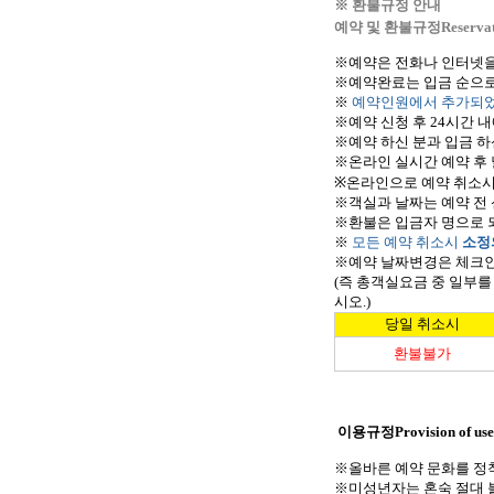
※ 환불규정 안내
예약 및 환불규정
Reserva
※예약은 전화나 인터넷을
※
예약완료는 입금 순으
※
예약인원에서 추가되었
※
예약 신청 후
24
시간 내
※
예약 하신 분과 입금 
※
온라인 실시간 예약 후
※
온라인으로 예약 취소시
※
객실과 날짜는 예약 전
※
환불은
입금자
명으로 
※
모든 예약 취소시
소정
※
예약 날짜변경은 체크
(즉 총객실요금 중 일부
시오.)
당일 취소시
환불불가
이용규정
Provision of use
※
올바른 예약 문화를 정
※
미성년자는 혼숙 절대