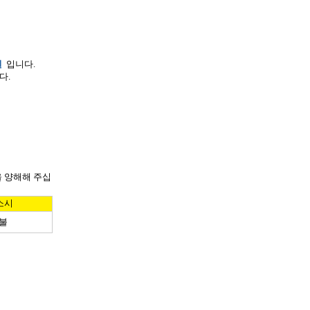
원
입니다.
니다
.
 양해해 주십
소시
불