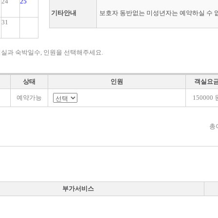
24
25
기타안내
보호자 동반없는 미성년자는 예약하실 수 
31
객실과 숙박일수, 인원을 선택해주세요.
상태
인원
객실요
예약가능
150000 
총
부가서비스